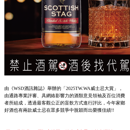
由《WSD酒訊雜誌》舉辦的「2025TW.WA威士忌大賞」，
由通路專業評審、具網絡影響力的酒類意見領袖及百位消費
者所組成，透過最客觀公正的盲飲方式進行評比，今年家鄉
好酒也有兩款威士忌在眾多競爭中脫穎而出榮獲佳績!!