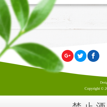
share us
Desi
Copyright ©
禁止