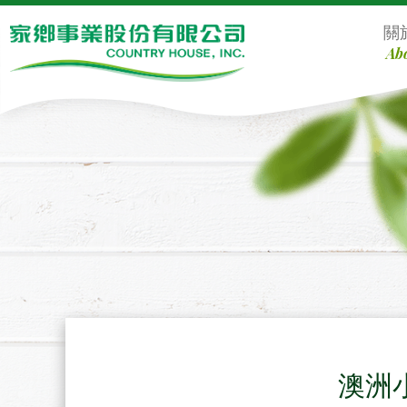
Defult
關
Ab
Content
澳洲