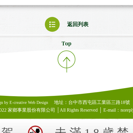
返回列表
Top
地址：
台中市西屯區工業區三路18號
gn by
E-creative
Web Design
 2022 家鄉事業股份有限公司 │All Rights Reserved │ E-mail：noreply.
酒駕
未滿18歲