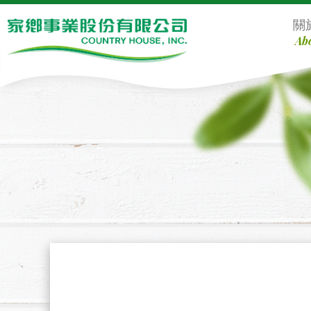
Defult
關
Ab
Content