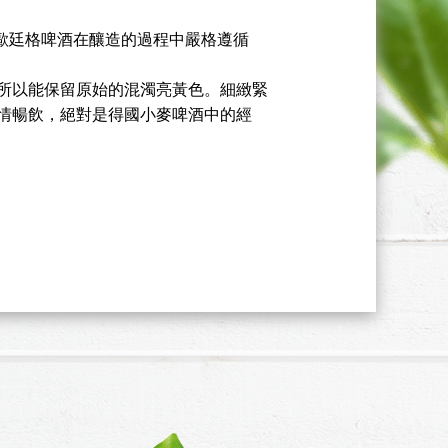
nger”歐廷格啤酒在釀造的過程中嚴格遵循
所以能保留原始的混濁亮黃色。細緻緊
情暢飲，絕對是得國小麥啤酒中的經